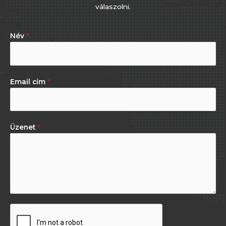
válaszolni.
Név
*
Email cím
*
Üzenet
*