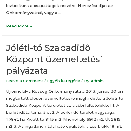
biztosítunk a csapattagok részére. Nevezési díjat az
Önkormányzatnál, vagy a …
Read More »
Jóléti-tó Szabadidõ
Központ üzemeltetési
pályázata
Leave a Comment
/
Egyéb kategória
/ By
Admin
Újlõrincfalva Község Önkormányzata a 2013. június 30-án
megtartott ülésén üzemeltetésre meghirdette a Jóléti-tó
Szabadidõ Központ területét az alábbi feltételekkel: 1. A
bérlet idõtartama: 5 év2. A bérlendõ terület nagysága:
1.7842 ha Kivett tó 8115 m2 Pihenõhely 6912 m2 Út 2815
m2 3. Az ingatlanon található épületek: vizes blokk 18 m2