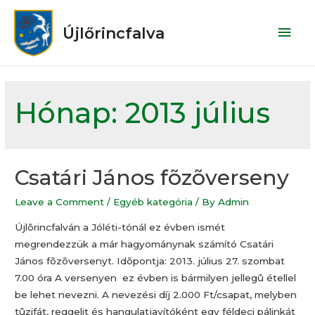
Újlőrincfalva
Hónap:
2013 július
Csatári János fõzõverseny
Leave a Comment
/
Egyéb kategória
/ By
Admin
Újlõrincfalván a Jóléti-tónál ez évben ismét
megrendezzük a már hagyománynak számító Csatári
János fõzõversenyt. Idõpontja: 2013. július 27. szombat
7.00 óra A versenyen ez évben is bármilyen jellegû étellel
be lehet nevezni. A nevezési díj 2.000 Ft/csapat, melyben
tûzifát, reggelit és hangulatjavítóként egy féldeci pálinkát