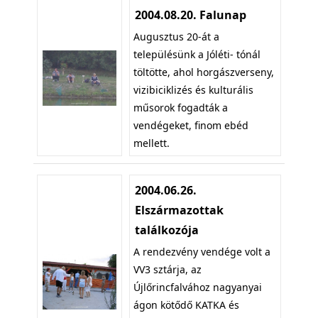
2004.08.20. Falunap
Augusztus 20-át a
településünk a Jóléti- tónál
töltötte, ahol horgászverseny,
vizibiciklizés és kulturális
műsorok fogadták a
vendégeket, finom ebéd
mellett.
2004.06.26.
Elszármazottak
találkozója
A rendezvény vendége volt a
VV3 sztárja, az
Újlőrincfalvához nagyanyai
ágon kötődő KATKA és