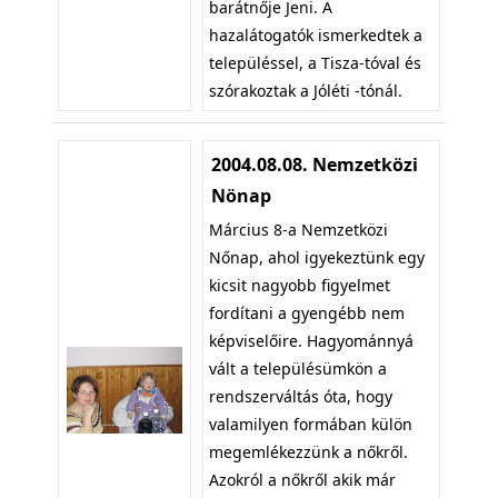
barátnője Jeni. A
hazalátogatók ismerkedtek a
településsel, a Tisza-tóval és
szórakoztak a Jóléti -tónál.
2004.08.08. Nemzetközi
Nönap
Március 8-a Nemzetközi
Nőnap, ahol igyekeztünk egy
kicsit nagyobb figyelmet
fordítani a gyengébb nem
képviselőire. Hagyománnyá
vált a településümkön a
rendszerváltás óta, hogy
valamilyen formában külön
megemlékezzünk a nőkről.
Azokról a nőkről akik már