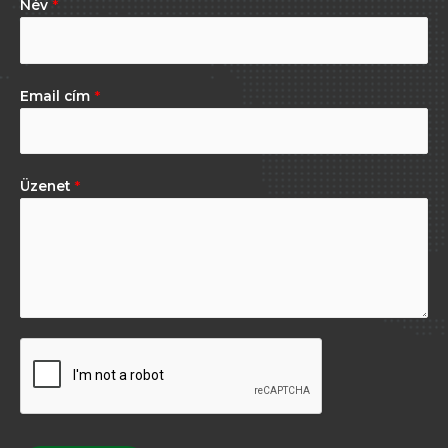
Név
*
Email cím
*
Üzenet
*