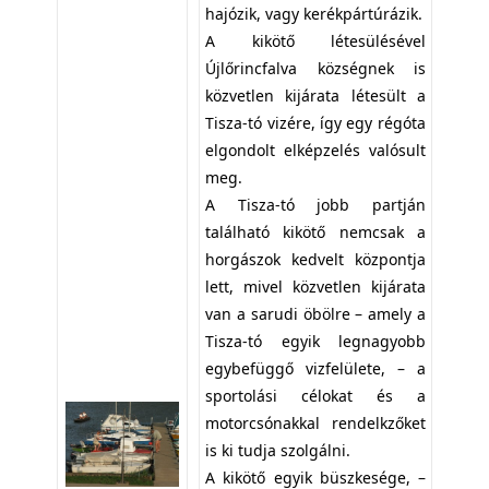
hajózik, vagy kerékpártúrázik.
A kikötő létesülésével
Újlőrincfalva községnek is
közvetlen kijárata létesült a
Tisza-tó vizére, így egy régóta
elgondolt elképzelés valósult
meg.
A Tisza-tó jobb partján
található kikötő nemcsak a
horgászok kedvelt központja
lett, mivel közvetlen kijárata
van a sarudi öbölre – amely a
Tisza-tó egyik legnagyobb
egybefüggő vizfelülete, – a
sportolási célokat és a
motorcsónakkal rendelkzőket
is ki tudja szolgálni.
A kikötő egyik büszkesége, –