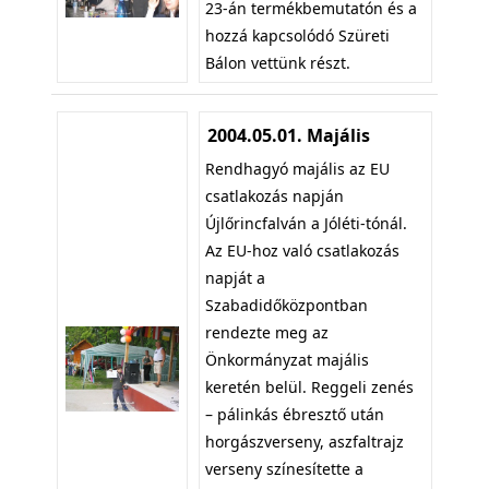
23-án termékbemutatón és a
hozzá kapcsolódó Szüreti
Bálon vettünk részt.
2004.05.01. Majális
Rendhagyó majális az EU
csatlakozás napján
Újlőrincfalván a Jóléti-tónál.
Az EU-hoz való csatlakozás
napját a
Szabadidőközpontban
rendezte meg az
Önkormányzat majális
keretén belül. Reggeli zenés
– pálinkás ébresztő után
horgászverseny, aszfaltrajz
verseny színesítette a