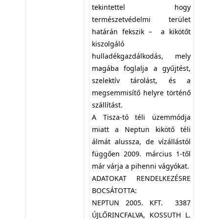
tekintettel hogy
természetvédelmi terület
határán fekszik – a kikötőt
kiszolgáló
hulladékgazdálkodás, mely
magába foglalja a gyűjtést,
szelektív tárolást, és a
megsemmisítő helyre történő
szállítást.
A Tisza-tó téli üzemmódja
miatt a Neptun kikötő téli
álmát alussza, de vízállástól
függően 2009. március 1-től
már várja a pihenni vágyókat.
ADATOKAT RENDELKEZÉSRE
BOCSÁTOTTA:
NEPTUN 2005. KFT. 3387
ÚJLŐRINCFALVA, KOSSUTH L.