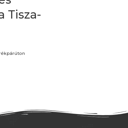
 Tisza-
erékpárúton