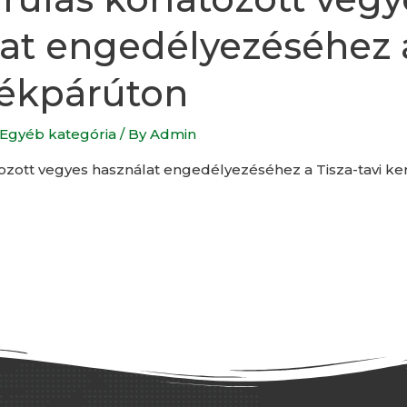
at engedélyezéséhez a
rékpárúton
Egyéb kategória
/ By
Admin
tozott vegyes használat engedélyezéséhez a Tisza-tavi k