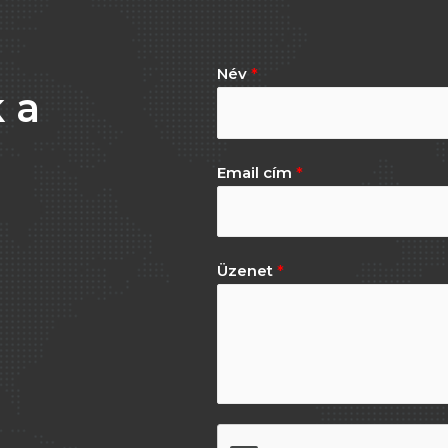
Név
*
 a
Email cím
*
Üzenet
*