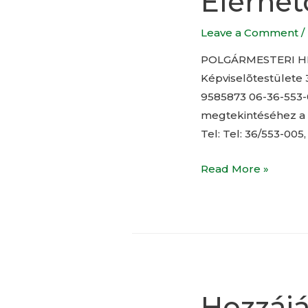
Elérhe
Leave a Comment
/
POLGÁRMESTERI HI
Képviselõtestülete 
9585873 06-36-553-
megtekintéséhez a 
Tel: Tel: 36/553-00
Read More »
Hozzájá