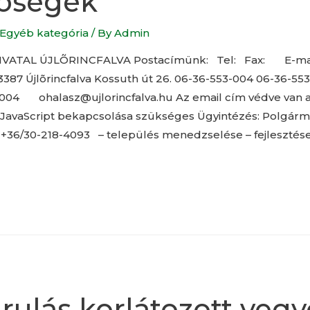
tõségek
Egyéb kategória
/ By
Admin
VATAL ÚJLÕRINCFALVA Postacímünk: Tel: Fax: E-mai
3387 Újlõrincfalva Kossuth út 26. 06-36-553-004 06-36-55
004 ohalasz@ujlorincfalva.hu Az email cím védve van a
JavaScript bekapcsolása szükséges Ügyintézés: Polgárme
5, +36/30-218-4093 – település menedzselése – fejlesztés
rulás korlátozott vegy