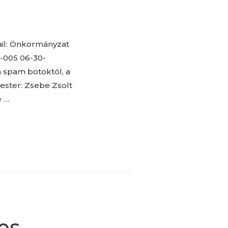
l: Önkormányzat
3-005 06-30-
 spam botoktól, a
ster: Zsebe Zsolt
e …
es