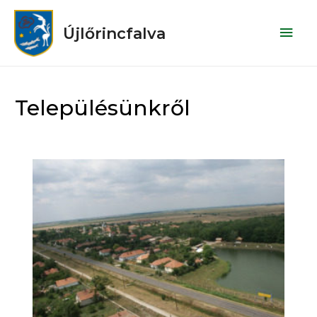
Újlőrincfalva
Településünkről