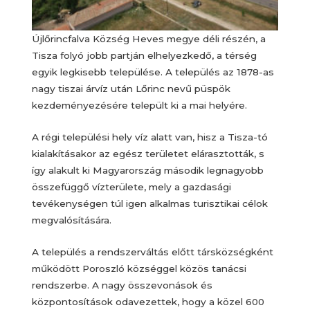
Újlőrincfalva Község Heves megye déli részén, a
Tisza folyó jobb partján elhelyezkedő, a térség
egyik legkisebb települése. A település az 1878-as
nagy tiszai árvíz után Lőrinc nevű püspök
kezdeményezésére települt ki a mai helyére.
A régi települési hely víz alatt van, hisz a Tisza-tó
kialakításakor az egész területet elárasztották, s
így alakult ki Magyarország második legnagyobb
összefüggő vízterülete, mely a gazdasági
tevékenységen túl igen alkalmas turisztikai célok
megvalósítására.
A település a rendszerváltás előtt társközségként
működött Poroszló községgel közös tanácsi
rendszerbe. A nagy összevonások és
központosítások odavezettek, hogy a közel 600