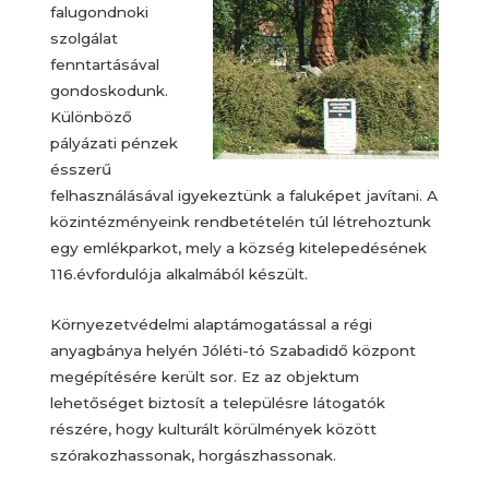
falugondnoki
szolgálat
fenntartásával
gondoskodunk.
Különböző
pályázati pénzek
ésszerű
felhasználásával igyekeztünk a faluképet javítani. A
közintézményeink rendbetételén túl létrehoztunk
egy emlékparkot, mely a község kitelepedésének
116.évfordulója alkalmából készült.
Környezetvédelmi alaptámogatással a régi
anyagbánya helyén Jóléti-tó Szabadidő központ
megépítésére került sor. Ez az objektum
lehetőséget biztosít a településre látogatók
részére, hogy kulturált körülmények között
szórakozhassonak, horgászhassonak.