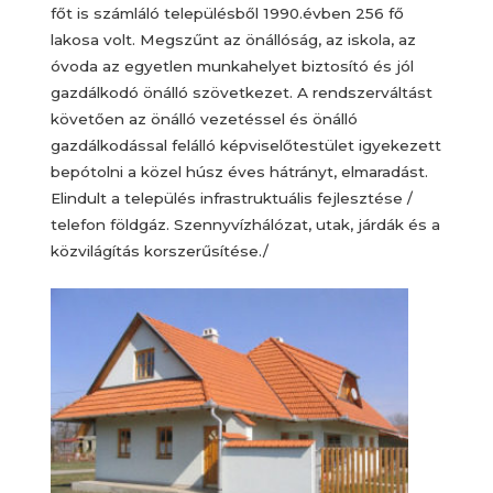
főt is számláló településből 1990.évben 256 fő
lakosa volt. Megszűnt az önállóság, az iskola, az
óvoda az egyetlen munkahelyet biztosító és jól
gazdálkodó önálló szövetkezet. A rendszerváltást
követően az önálló vezetéssel és önálló
gazdálkodással felálló képviselőtestület igyekezett
bepótolni a közel húsz éves hátrányt, elmaradást.
Elindult a település infrastruktuális fejlesztése /
telefon földgáz. Szennyvízhálózat, utak, járdák és a
közvilágítás korszerűsítése./