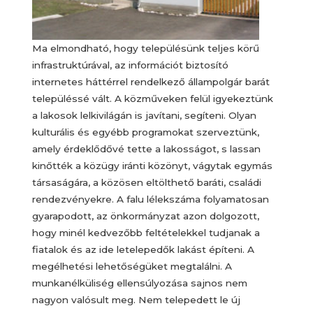
Ma elmondható, hogy településünk teljes körű
infrastruktúrával, az információt biztosító
internetes háttérrel rendelkező állampolgár barát
településsé vált. A közműveken felül igyekeztünk
a lakosok lelkivilágán is javítani, segíteni. Olyan
kulturális és egyébb programokat szerveztünk,
amely érdeklődővé tette a lakosságot, s lassan
kinőtték a közügy iránti közönyt, vágytak egymás
társaságára, a közösen eltölthető baráti, családi
rendezvényekre. A falu lélekszáma folyamatosan
gyarapodott, az önkormányzat azon dolgozott,
hogy minél kedvezőbb feltételekkel tudjanak a
fiatalok és az ide letelepedők lakást építeni. A
megélhetési lehetőségüket megtalálni. A
munkanélküliség ellensúlyozása sajnos nem
nagyon valósult meg. Nem telepedett le új