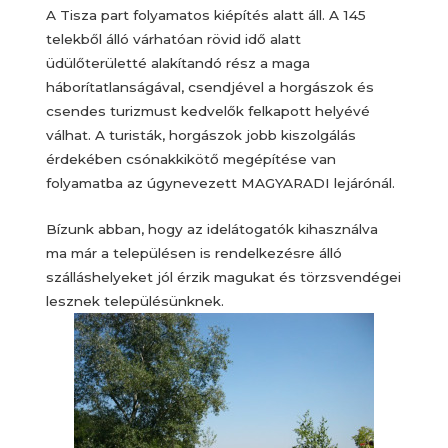
A Tisza part folyamatos kiépítés alatt áll. A 145
telekből álló várhatóan rövid idő alatt
üdülőterületté alakítandó rész a maga
háborítatlanságával, csendjével a horgászok és
csendes turizmust kedvelők felkapott helyévé
válhat. A turisták, horgászok jobb kiszolgálás
érdekében csónakkikötő megépítése van
folyamatba az úgynevezett MAGYARADI lejárónál.
Bízunk abban, hogy az idelátogatók kihasználva
ma már a településen is rendelkezésre álló
szálláshelyeket jól érzik magukat és törzsvendégei
lesznek településünknek.