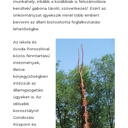
munkahely, inkább a korábbiak is felszámolásra
kerültek/ gabona tároló, szövetkezet/. Ezért az
önkormányzat igyekszik minél több embert
bevonni az állam biztosította foglalkoztatási
lehetőségbe.
Az iskola és
óvoda Poroszlóval
közös fenntartású
intézmények,
illetve
körjegyzőségben
intézzük az
államigazgatási
ügyeket is. Az
idősebb
korosztályról
Gondozási
Központ és