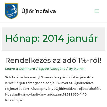
Újlőrincfalva
Hónap:
2014 január
Rendelkezés az adó 1%-ról!
Leave a Comment
/
Egyéb kategória
/ By
Admin
Sok kicsi sokra megy! Számunkra pár forint is jelentõs
lehet!Kérjük támogassa adója 1%–ával az Újlõrincfalva
Fejlesztéséért Közalapítványt!Újlõrincfalva Fejlesztéséért
Közalapítvány.Alapítvány adószám:18588653-1-10
Köszönjük!