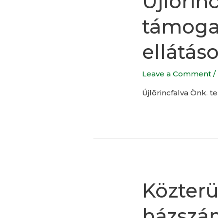
Újlõrin
támogat
ellátás
Leave a Comment
/
Újlõrincfalva Önk. t
Közterü
házszám