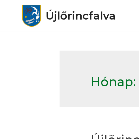
Újlőrincfalva
Hónap