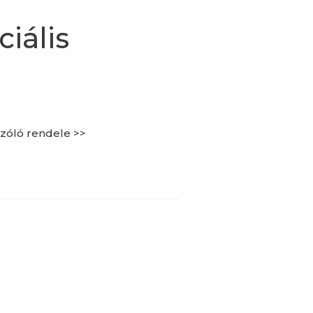
iális
szóló rendele >>