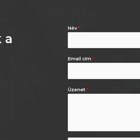
Név
*
 a
Email cím
*
Üzenet
*