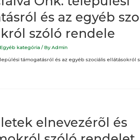
cfalva Önk. települési
ásról és az egyéb szoc
okról szóló rendele
Egyéb kategória
/ By
Admin
elepülési támogatásról és az egyéb szociális ellátásokról 
letek elnevezérõl és
okról szóló rendelet