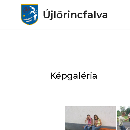
Újlőrincfalva
Képgaléria