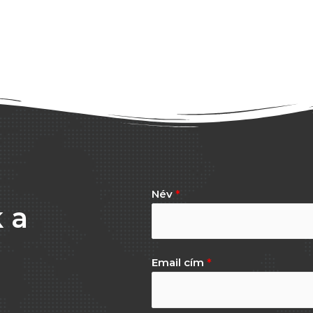
Név
*
 a
Email cím
*