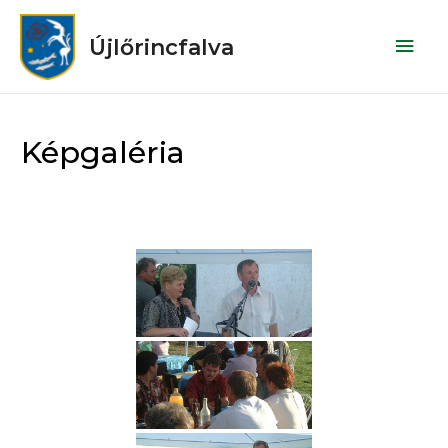
Újlőrincfalva
Képgaléria