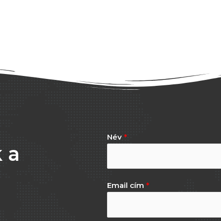
Név
*
 a
Email cím
*