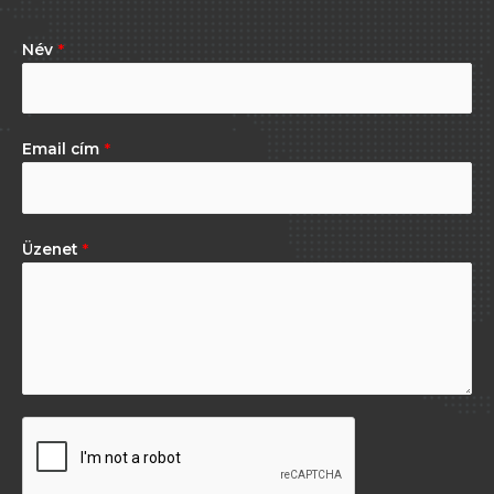
Név
*
Email cím
*
Üzenet
*