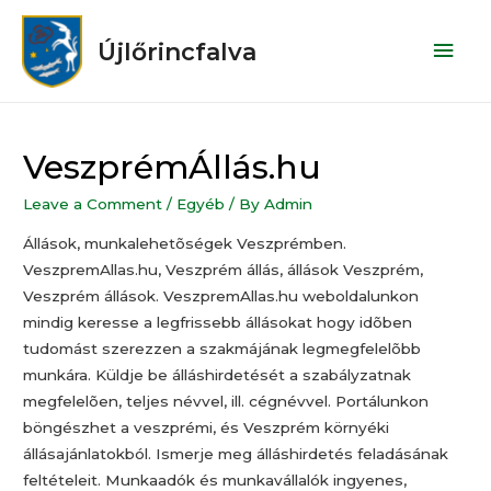
Újlőrincfalva
VeszprémÁllás.hu
Leave a Comment
/
Egyéb
/ By
Admin
Állások, munkalehetõségek Veszprémben.
VeszpremAllas.hu, Veszprém állás, állások Veszprém,
Veszprém állások. VeszpremAllas.hu weboldalunkon
mindig keresse a legfrissebb állásokat hogy idõben
tudomást szerezzen a szakmájának legmegfelelõbb
munkára. Küldje be álláshirdetését a szabályzatnak
megfelelõen, teljes névvel, ill. cégnévvel. Portálunkon
böngészhet a veszprémi, és Veszprém környéki
állásajánlatokból. Ismerje meg álláshirdetés feladásának
feltételeit. Munkaadók és munkavállalók ingyenes,