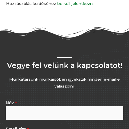
Hozzászólás küldéséhez
be kell jelentkezni
.
Vegye fel velünk a kapcsolatot!
Munkatársunk munkaidőben igyekszik minden e-mailre
válaszolni.
Név
*
Email cím
*