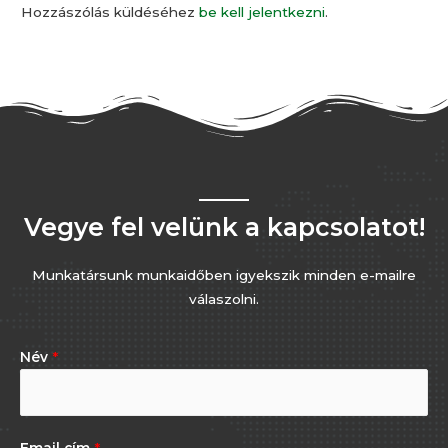
Hozzászólás küldéséhez
be kell jelentkezni
.
Vegye fel velünk a kapcsolatot!
Munkatársunk munkaidőben igyekszik minden e-mailre
válaszolni.
Név
*
Email cím
*