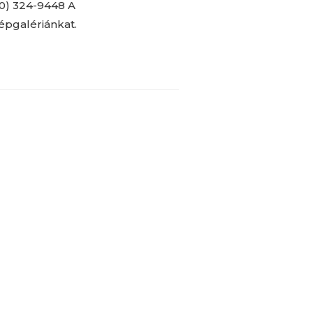
70) 324-9448 A
képgalériánkat.