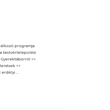
találkozó programja
 testvértelepülési
 Gyerektáborról >>
lenések >>
 erdélyi …