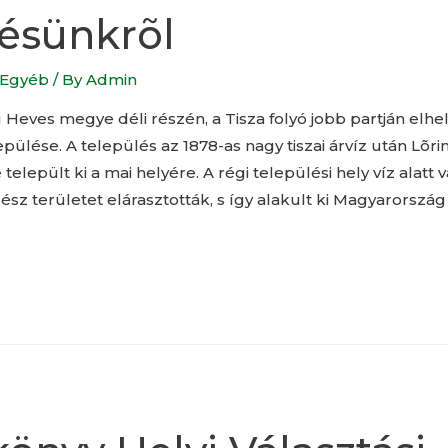
ésünkrõl
Egyéb
/ By
Admin
g Heves megye déli részén, a Tisza folyó jobb partján elhe
epülése. A település az 1878-as nagy tiszai árvíz után Lõ
epült ki a mai helyére. A régi települési hely víz alatt va
gész területet elárasztották, s így alakult ki Magyarorszá