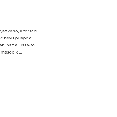
lyezkedõ, a térség
rinc nevû püspök
n, hisz a Tisza-tó
g második …