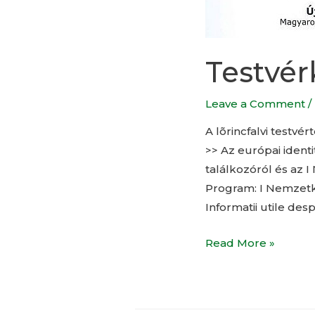
Testvér
Leave a Comment
/
A lõrincfalvi testvé
>> Az európai ident
találkozóról és az 
Program: I Nemzetk
Informatii utile de
Read More »