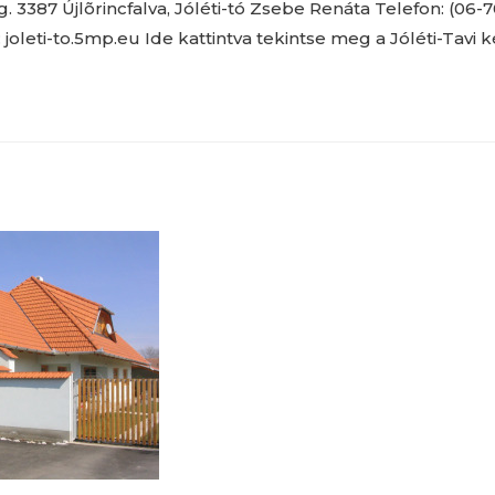
. 3387 Újlõrincfalva, Jóléti-tó Zsebe Renáta Telefon: (06-
 joleti-to.5mp.eu Ide kattintva tekintse meg a Jóléti-Tavi 