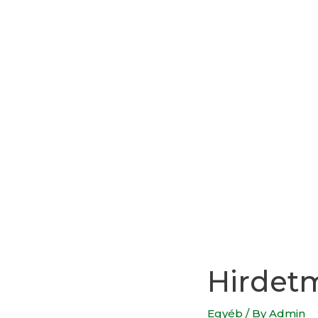
Hirdet
Egyéb
/ By
Admin