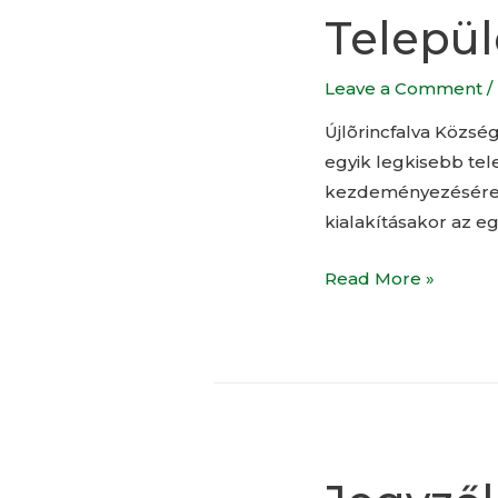
Települ
Leave a Comment
/
Újlõrincfalva Közsé
egyik legkisebb tel
kezdeményezésére tel
kialakításakor az e
Read More »