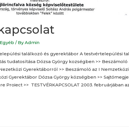
kapcsolat
Egyéb
/ By
Admin
rtelepülési találkozó és gyerektábor A testvértelepülési 
itás tudatosítása Dózsa György kozségben >> Beszámoló a
I Nezetközi Gyerektáborról >> Beszámoló az I Nemzetközi
özi Gyerektábor Dózsa György községben >> Sajtómegje
spre Proiect >> TESTVÉRKAPCSOLAT 2003. februárjában az