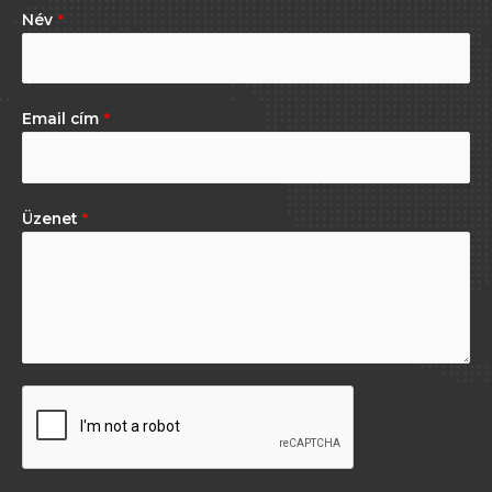
Név
*
Email cím
*
Üzenet
*