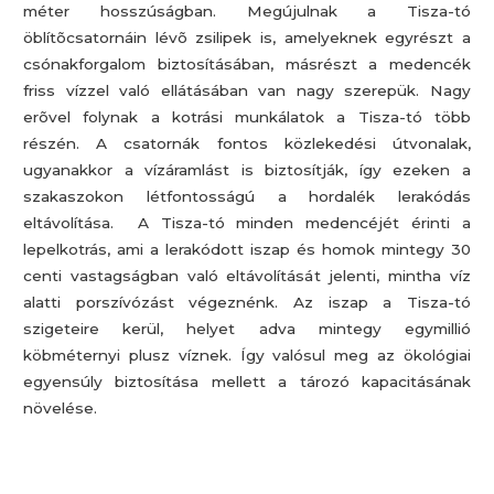
méter hosszúságban. Megújulnak a Tisza-tó
öblítõcsatornáin lévõ zsilipek is, amelyeknek egyrészt a
csónakforgalom biztosításában, másrészt a medencék
friss vízzel való ellátásában van nagy szerepük. Nagy
erõvel folynak a kotrási munkálatok a Tisza-tó több
részén. A csatornák fontos közlekedési útvonalak,
ugyanakkor a vízáramlást is biztosítják, így ezeken a
szakaszokon létfontosságú a hordalék lerakódás
eltávolítása. A Tisza-tó minden medencéjét érinti a
lepelkotrás, ami a lerakódott iszap és homok mintegy 30
centi vastagságban való eltávolítását jelenti, mintha víz
alatti porszívózást végeznénk. Az iszap a Tisza-tó
szigeteire kerül, helyet adva mintegy egymillió
köbméternyi plusz víznek. Így valósul meg az ökológiai
egyensúly biztosítása mellett a tározó kapacitásának
növelése.