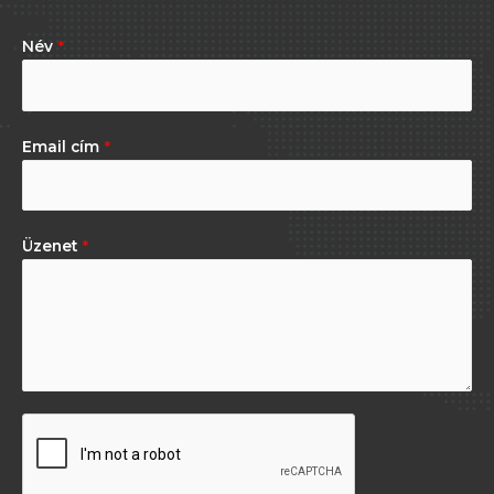
Név
*
Email cím
*
Üzenet
*