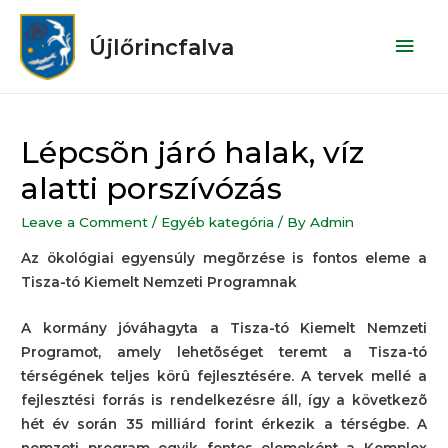
Újlőrincfalva
Lépcsõn járó halak, víz
alatti porszívózás
Leave a Comment
/
Egyéb kategória
/ By
Admin
Az ökológiai egyensúly megõrzése is fontos eleme a
Tisza-tó Kiemelt Nemzeti Programnak
A kormány jóváhagyta a Tisza-tó Kiemelt Nemzeti
Programot, amely lehetõséget teremt a Tisza-tó
térségének teljes körû fejlesztésére. A tervek mellé a
fejlesztési forrás is rendelkezésre áll, így a következõ
hét év során 35 milliárd forint érkezik a térségbe. A
nemzeti program egyik fontos elemeként a Komplex