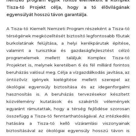
Tisza-tó Projekt célja, hogy a tó élõvilágának
egyensúlyát hosszú távon garantálja.
A Tisza-tó Kiemelt Nemzeti Program részeként a Tisza-tó
térségének megközelítését biztosító legfontosabb fõutak
burkolatának felújítása, a helyi kerékpárutak építése,
valamint a turisztikai és gazdaságfejlesztést célzó
programelemek mellett találjuk Komplex Tisza-tó
Projektet is, melynek keretében 6 és fél milliárd forintos
beruházás valósul meg. Célja a vízgazdálkodás javítása, az
öntözõvíz igények kielégítése mellett szerepel az
ökológiai egyensúly biztosítása és az idegenforgalmi
hasznosítás is. A beruházás tervezésekor készített
közvélemény kutatások és szakértõi vélemények
egyaránt rámutattak, hogy a térség fejlõdése szorosan
összefügg a Tisza-tó fenntarthatóságával. Az intézkedés
hatására a Tisza-tó kellõ vízáramlási viszonyainak
biztosításával az ökológiai egyensúly hosszú távon is