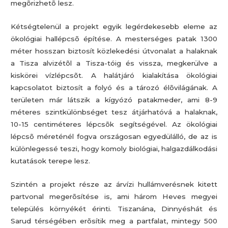
megõrizhetõ lesz.
Kétségtelenül a projekt egyik legérdekesebb eleme az
ökológiai hallépcsõ építése. A mesterséges patak 1300
méter hosszan biztosít közlekedési útvonalat a halaknak
a Tisza alvizétõl a Tisza-tóig és vissza, megkerülve a
kiskörei vízlépcsõt. A halátjáró kialakítása ökológiai
kapcsolatot biztosít a folyó és a tározó élõvilágának. A
területen már látszik a kígyózó patakmeder, ami 8-9
méteres szintkülönbséget tesz átjárhatóvá a halaknak,
10-15 centiméteres lépcsõk segítségével. Az ökológiai
lépcsõ méreténél fogva országosan egyedülálló, de az is
különlegessé teszi, hogy komoly biológiai, halgazdálkodási
kutatások terepe lesz.
Szintén a projekt része az árvízi hullámverésnek kitett
partvonal megerõsítése is, ami három Heves megyei
település környékét érinti. Tiszanána, Dinnyéshát és
Sarud térségében erõsítik meg a partfalat, mintegy 500