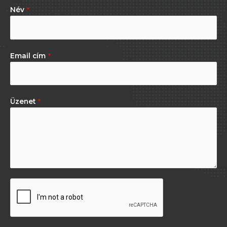
Név
*
Email cím
*
Üzenet
*