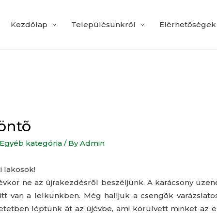
Kezdőlap
Településünkről
Elérhetőségek
zöntõ
Egyéb kategória
/ By
Admin
i lakosok!
évkor ne az újrakezdésrõl beszéljünk. A karácsony üzene
itt van a lelkünkben. Még halljuk a csengõk varázslato
tetben léptünk át az újévbe, ami körülvett minket az 