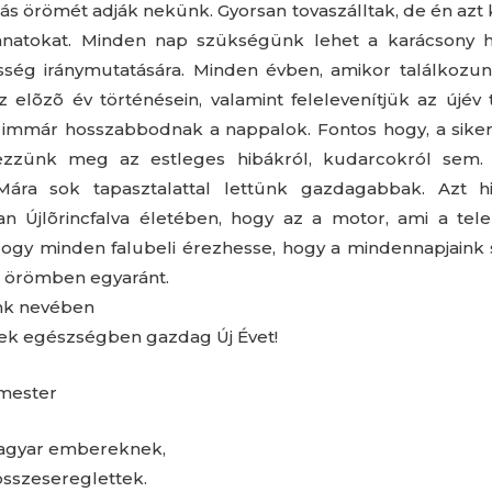
s örömét adják nekünk. Gyorsan tovaszálltak, de én azt
llanatokat. Minden nap szükségünk lehet a karácsony
sség iránymutatására. Minden évben, amikor találkozunk
az elõzõ év történésein, valamint felelevenítjük az újév
él, immár hosszabbodnak a nappalok. Fontos hogy, a sik
ezzünk meg az estleges hibákról, kudarcokról sem. 
 Mára sok tapasztalattal lettünk gazdagabbak. Azt 
n Újlõrincfalva életében, hogy az a motor, ami a telepü
ogy minden falubeli érezhesse, hogy a mindennapjaink
 örömben egyaránt.
nk nevében
ek egészségben gazdag Új Évet!
rmester
magyar embereknek,
összesereglettek.