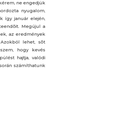
 kérem, ne engedjük
 hordozta nyugalom,
 így január elején,
 teendõit. Megújul a
erek, az eredmények
Azokból lehet, sõt
hiszem, hogy kevés
lést hajtja, valódi
 során számíthatunk