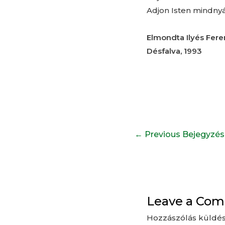
Adjon Isten mindny
Elmondta Ilyés Fere
Désfalva, 1993
←
Previous Bejegyzés
Leave a Co
Hozzászólás küldé