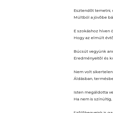
Esztendõt temetni, 
Múltból a jövõbe bát
E szokáshoz híven 
Hogy az elmúlt évt
Búcsút vegyünk ann
Eredményeitõl és ku
Nem volt sikertelen
Áldásban, termésbe
Isten megáldotta ve
Ha nem is színültig
Szõlõhegyeink is g