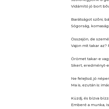
Vidámító jó bort bõ
Barátságot szõni, bán
Sógorság, komaság 
Összejön, de szemét 
Vajon mit takar az? 
Örömet takar-e vag
Sikert, eredményt-
Ne felejtsd, jó népem
Ma is, ezután is: i
Küzdj, és bízva bíz
Emberé a munka, Is