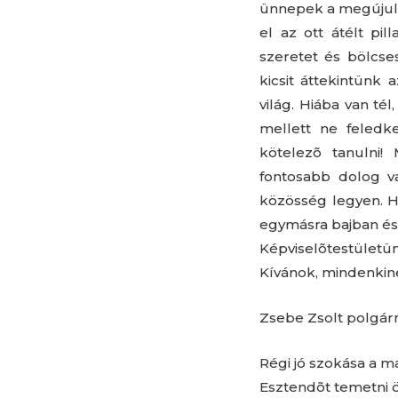
ünnepek a megújulá
el az ott átélt pi
szeretet és bölcse
kicsit áttekintünk 
világ. Hiába van t
mellett ne feledk
kötelezõ tanulni!
fontosabb dolog va
közösség legyen. H
egymásra bajban és
Képviselõtestületü
Kívánok, mindenkin
Zsebe Zsolt polgá
Régi jó szokása a 
Esztendõt temetni 