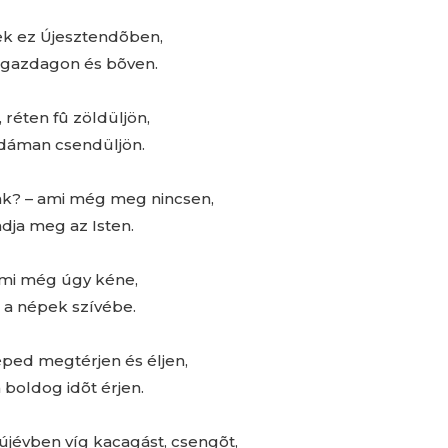
k ez Újesztendõben,
k gazdagon és bõven.
 réten fû zöldüljön,
dáman csendüljön.
k? – ami még meg nincsen,
adja meg az Isten.
ami még úgy kéne,
 a népek szívébe.
ped megtérjen és éljen,
boldog idõt érjen.
 újévben víg kacagást, csengõt,