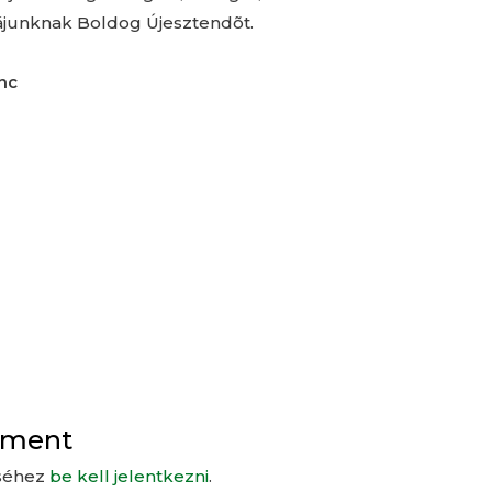
ájunknak Boldog Újesztendõt.
nc
mment
séhez
be kell jelentkezni
.