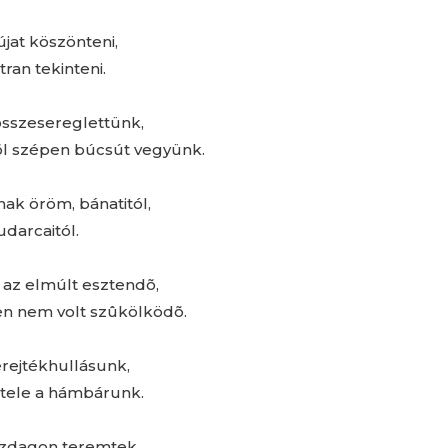
újat köszönteni,
ran tekinteni.
összesereglettünk,
õl szépen búcsút vegyünk.
ak öröm, bánatitól,
darcaitól.
 az elmúlt esztendõ,
n nem volt szûkölködõ.
rejtékhullásunk,
, tele a hámbárunk.
azdagon teremtek,