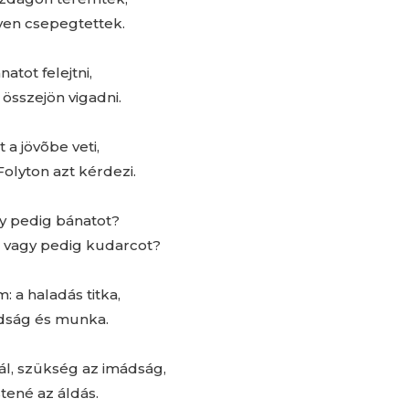
ven csepegtettek.
atot felejtni,
összejön vigadni.
a jövõbe veti,
Folyton azt kérdezi.
y pedig bánatot?
e vagy pedig kudarcot?
: a haladás titka,
mádság és munka.
zál, szükség az imádság,
tené az áldás.