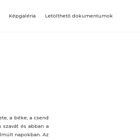
Képgaléria
Letölthető dokumentumok
te, a béke, a csend
s szavát és abban a
elmúlt napokban. Az