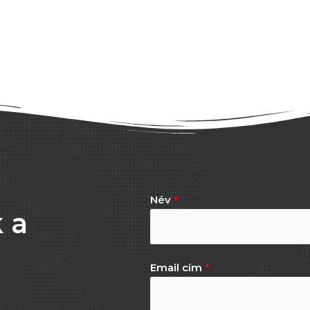
Név
*
 a
Email cím
*