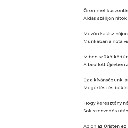
Örömmel köszöntle
Áldás szálljon ráto
Mezõn kalász nõjön,
Munkában a nóta vi
Miben szûkölködün
A beállott Újévben 
Ez a kívánságunk, 
Megértést és békét
Hogy keresztény né
Sok szenvedés után 
Adjon az Úristen ez