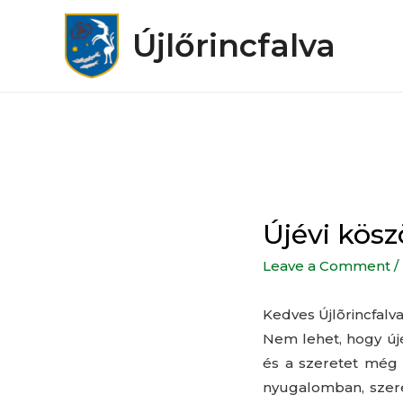
Újlőrincfalva
Újévi kös
Leave a Comment
/
Kedves Újlõrincfalva
Nem lehet, hogy új
és a szeretet még 
nyugalomban, szere