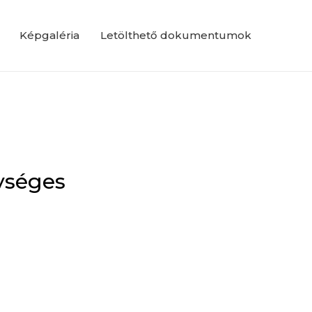
Képgaléria
Letölthető dokumentumok
gységes