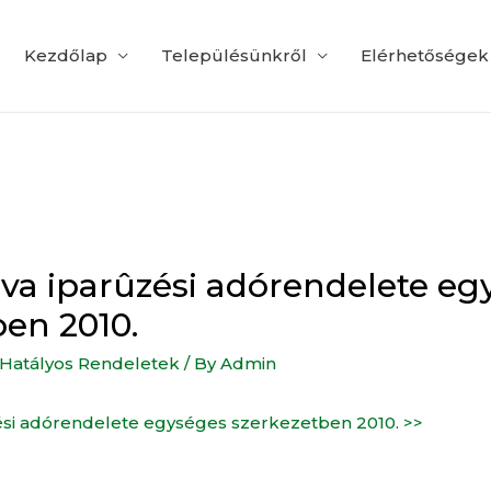
Kezdőlap
Településünkről
Elérhetőségek
lva iparûzési adórendelete e
ben 2010.
Hatályos Rendeletek
/ By
Admin
zési adórendelete egységes szerkezetben 2010. >>