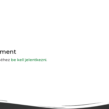
mment
séhez
be kell jelentkezni
.