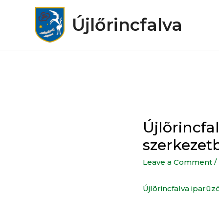
Újlőrincfalva
Újlõrincfa
szerkezet
Leave a Comment
/
Újlõrincfalva iparû