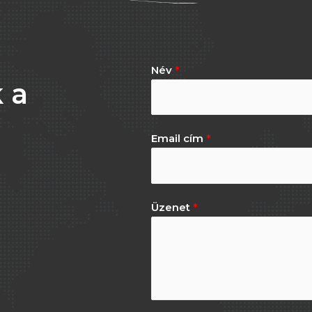
Név
*
 a
Email cím
*
Üzenet
*