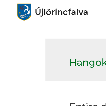
Újlőrincfalva
Hango