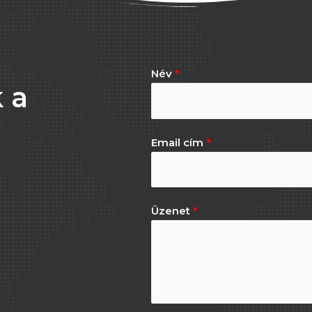
Név
*
 a
Email cím
*
Üzenet
*