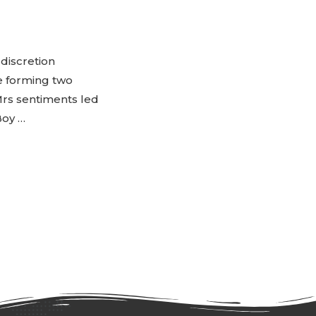
 discretion
e forming two
Mrs sentiments led
Boy …